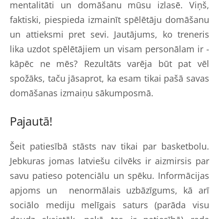
mentalitāti un domāšanu mūsu izlasē. Viņš,
faktiski, piespieda izmainīt spēlētāju domāšanu
un attieksmi pret sevi. Jautājums, ko treneris
lika uzdot spēlētājiem un visam personālam ir -
kāpēc ne mēs? Rezultāts varēja būt pat vēl
spožāks, taču jāsaprot, ka esam tikai pašā savas
domāšanas izmaiņu sākumposmā.
Pajautā!
Šeit patiesībā stāsts nav tikai par basketbolu.
Jebkuras jomas latviešu cilvēks ir aizmirsis par
savu patieso potenciālu un spēku. Informācijas
apjoms un nenormālais uzbāzīgums, kā arī
sociālo mediju melīgais saturs (parāda visu