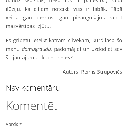
daudz skaistāk, nekā tas ir patiesībā) rada
ilūziju, ka citiem noteikti viss ir labāk. Tādā
veidā gan bērnos, gan pieaugušajos radot
mazvērtības izjūtu.
Es gribētu ieteikt katram cilvēkam, kurš lasa šo
manu
domugraudu,
padomājiet un uzdodiet sev
šo jautājumu - kāpēc ne es?
Autors: Reinis Strupovičs
Nav komentāru
Komentēt
Vārds *