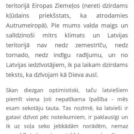
teritorijā Eiropas Ziemeļos (nereti dzirdams
kļūdains priekšstats, ka atrodamies
Autrumeiropā). Pie mums valda maigs un
salīdzinoši mitrs klimats un Latvijas
teritorijā nav nedz zemestrīču, nedz
tornado, nedz indīgu radījumu, un no
Latvijas iedzīvotājiem, ik pa laikam dzirdams
teksts, ka dzīvojam kā Dieva ausī.
Skan diezgan optimistiski, taču latviešiem
piemīt viena ļoti nepatīkama īpašība - mēs
esam sekotāju tauta. Tas nozīmē, ka latvieši ir
gatavi dzīvot pēc noteikumiem, ir paklausīgi un
ik uz soļa seko jebkādām norādēm, nemaz