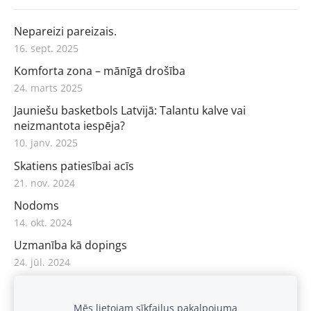
Nepareizi pareizais.
16. sept. 2025
Komforta zona – mānīgā drošība
24. marts 2025
Jauniešu basketbols Latvijā: Talantu kalve vai
neizmantota iespēja?
10. janv. 2025
Skatiens patiesībai acīs
21. nov. 2024
Nodoms
14. okt. 2024
Uzmanība kā dopings
24. jūl. 2024
Viss atduras pret patiesu vēlēšanos
30. apr. 2024
Mēs lietojam sīkfailus pakalpojuma