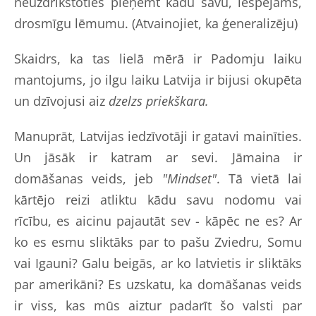
neuzdrīkstoties pieņemt kādu savu, iespējams,
drosmīgu lēmumu. (Atvainojiet, ka ģeneralizēju)
Skaidrs, ka tas lielā mērā ir Padomju laiku
mantojums, jo ilgu laiku Latvija ir bijusi okupēta
un dzīvojusi aiz
dzelzs priekškara.
Manuprāt, Latvijas iedzīvotāji ir gatavi mainīties.
Un jāsāk ir katram ar sevi. Jāmaina ir
domāšanas veids, jeb
"Mindset"
. Tā vietā lai
kārtējo reizi atliktu kādu savu nodomu vai
rīcību, es aicinu pajautāt sev - kāpēc ne es? Ar
ko es esmu sliktāks par to pašu Zviedru, Somu
vai Igauni? Galu beigās, ar ko latvietis ir sliktāks
par amerikāni? Es uzskatu, ka domāšanas veids
ir viss, kas mūs aiztur padarīt šo valsti par