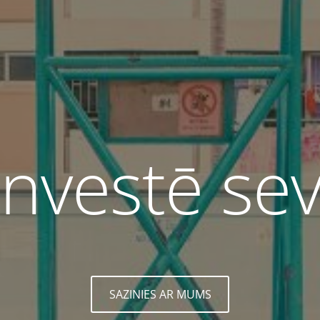
Investē sev
​SAZINIES AR MUMS​