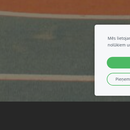
Mēs lietoj
nolūkiem u
Pieņemt