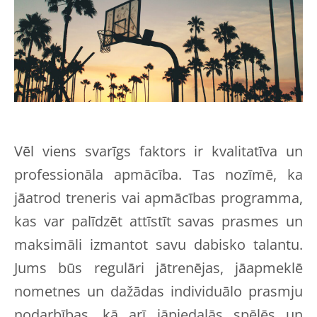
Vēl viens svarīgs faktors ir kvalitatīva un
professionāla apmācība. Tas nozīmē, ka
jāatrod treneris vai apmācības programma,
kas var palīdzēt attīstīt savas prasmes un
maksimāli izmantot savu dabisko talantu.
Jums būs regulāri jātrenējas, jāapmeklē
nometnes un dažādas individuālo prasmju
nodarbības, kā arī jāpiedalās spēlēs un