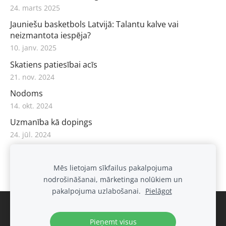
24. marts 2025
Jauniešu basketbols Latvijā: Talantu kalve vai
neizmantota iespēja?
10. janv. 2025
Skatiens patiesībai acīs
21. nov. 2024
Nodoms
14. okt. 2024
Uzmanība kā dopings
24. jūl. 2024
Viss atduras pret patiesu vēlēšanos
30. apr. 2024
Mēs lietojam sīkfailus pakalpojuma
nodrošināšanai, mārketinga nolūkiem un
pakalpojuma uzlabošanai.
Pielāgot
Pieņemt visus