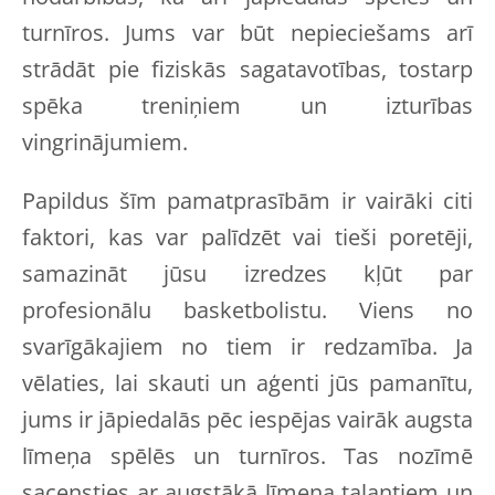
turnīros. Jums var būt nepieciešams arī
strādāt pie fiziskās sagatavotības, tostarp
spēka treniņiem un izturības
vingrinājumiem.
Papildus šīm pamatprasībām ir vairāki citi
faktori, kas var palīdzēt vai tieši poretēji,
samazināt jūsu izredzes kļūt par
profesionālu basketbolistu. Viens no
svarīgākajiem no tiem ir redzamība. Ja
vēlaties, lai skauti un aģenti jūs pamanītu,
jums ir jāpiedalās pēc iespējas vairāk augsta
līmeņa spēlēs un turnīros. Tas nozīmē
sacensties ar augstākā līmeņa talantiem un