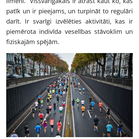
līmenī. Vissvarīgākais ir atrast kaut ko, kas
patīk un ir pieejams, un turpināt to regulāri
darīt. Ir svarīgi izvēlēties aktivitāti, kas ir
piemērota indivīda veselības stāvoklim un
fiziskajām spējām.