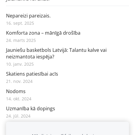
Nepareizi pareizais.
16. sept. 2025
Komforta zona – mānīgā drošība
24. marts 2025
Jauniešu basketbols Latvijā: Talantu kalve vai
neizmantota iespēja?
10. janv. 2025
Skatiens patiesībai acīs
21. nov. 2024
Nodoms
14. okt. 2024
Uzmanība kā dopings
24. jūl. 2024
Viss atduras pret patiesu vēlēšanos
30. apr. 2024