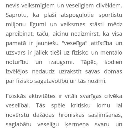
nevis veiksmīgiem un veselīgiem cilvēkiem.
Saprotu, ka plaši atspoguļotie sportistu
miljonu līgumi un veiksmes stāsti mēdz
apreibināt, taču, aicinu neaizmirst, ka visa
pamatā ir jauniešu "veselīga" attīstība un
uzsvars ir jāliek tieši uz fizisko un mentālo
noturību un izaugsmi. Tāpēc, šodien
izvēlējos nedaudz uzrakstīt savas domas
par fizisko sagatavotību un tās nozīmi.
Fiziskās aktivitātes ir vitāli svarīgas cilvēka
veselībai. Tās spēle kritisku lomu lai
novērstu dažādas hroniskas saslimšanas,
saglabātu veselīgu ķermeņa svaru un