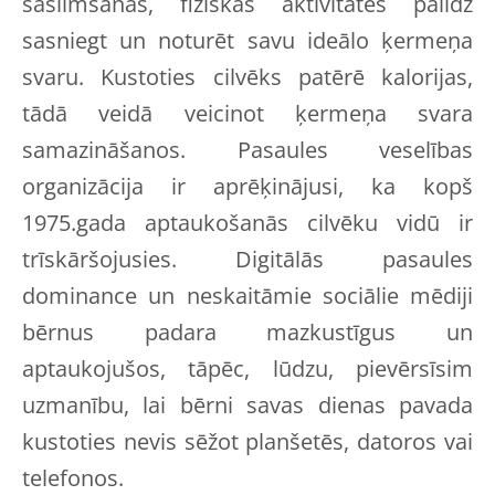
saslimšanas, fiziskās aktivitātes palīdz
sasniegt un noturēt savu ideālo ķermeņa
svaru. Kustoties cilvēks patērē kalorijas,
tādā veidā veicinot ķermeņa svara
samazināšanos. Pasaules veselības
organizācija ir aprēķinājusi, ka kopš
1975.gada aptaukošanās cilvēku vidū ir
trīskāršojusies. Digitālās pasaules
dominance un neskaitāmie sociālie mēdiji
bērnus padara mazkustīgus un
aptaukojušos, tāpēc, lūdzu, pievērsīsim
uzmanību, lai bērni savas dienas pavada
kustoties nevis sēžot planšetēs, datoros vai
telefonos.