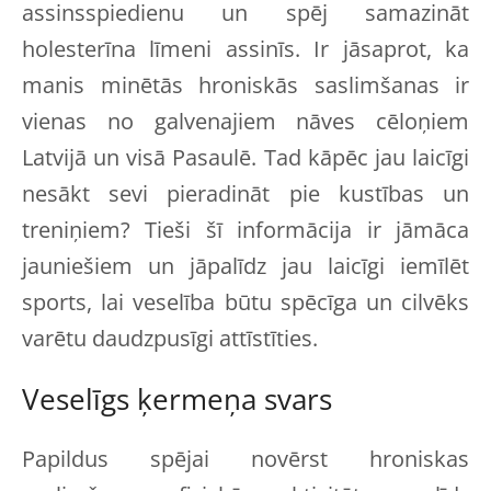
assinsspiedienu un spēj samazināt
holesterīna līmeni assinīs. Ir jāsaprot, ka
manis minētās hroniskās saslimšanas ir
vienas no galvenajiem nāves cēloņiem
Latvijā un visā Pasaulē. Tad kāpēc jau laicīgi
nesākt sevi pieradināt pie kustības un
treniņiem? Tieši šī informācija ir jāmāca
jauniešiem un jāpalīdz jau laicīgi iemīlēt
sports, lai veselība būtu spēcīga un cilvēks
varētu daudzpusīgi attīstīties.
Veselīgs ķermeņa svars
Papildus spējai novērst hroniskas